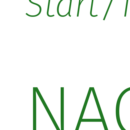
/
Start
NA