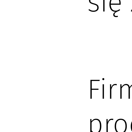
się
Fir
pro