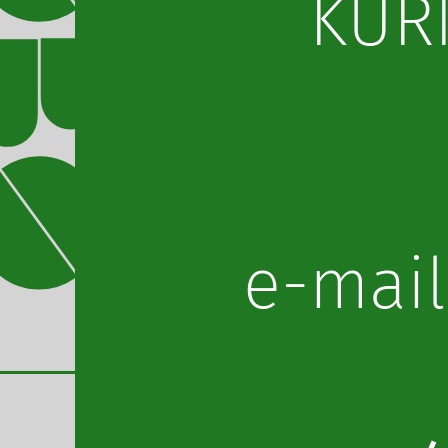
KURI
lp.obo