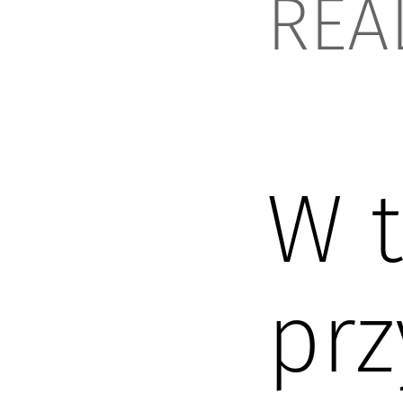
REA
W 
pr