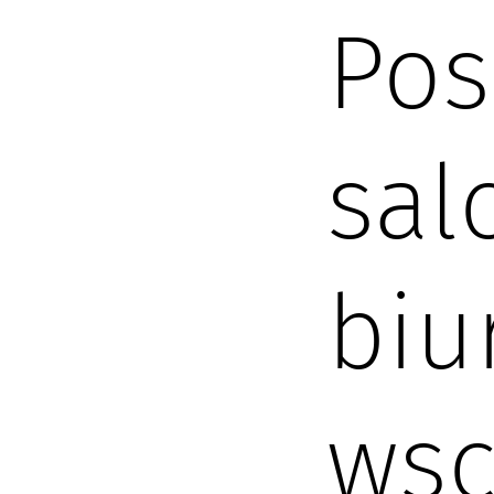
Pos
sal
biu
wsc