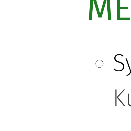
ME
S
K