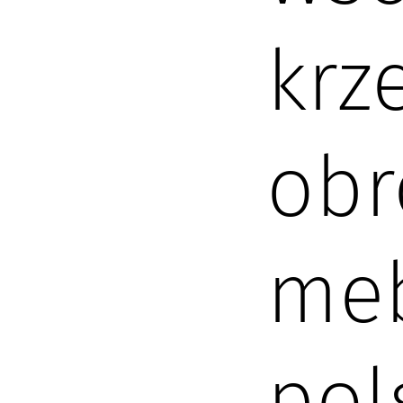
krz
obr
meb
pol