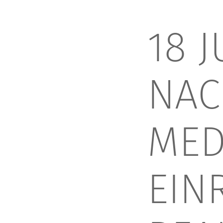
18 J
NAC
MED
EIN