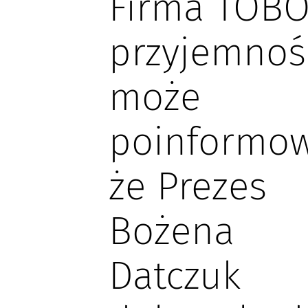
Firma TOBO
przyjemnoś
może
poinformow
że Prezes
Bożena
Datczuk