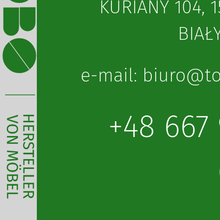
KURIANY 104, 1
BIAŁ
lp.obot@oruib :l
+48 667 