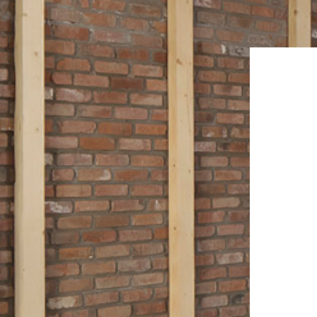
E
ARB