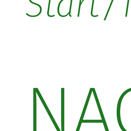
/
Start
NA