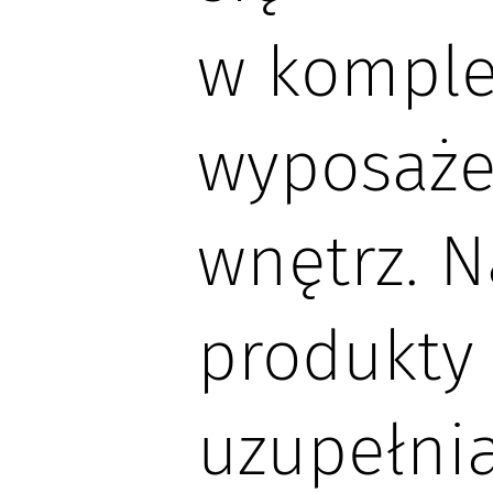
w kompl
wyposaże
wnętrz. N
produkty
uzupełni