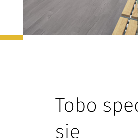
Tobo spec
się