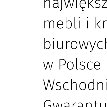
największ
mebli i k
biurowyc
w Polsce
Wschodni
Gwarant