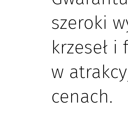
szeroki w
krzeseł i 
w atrakcy
cenach.