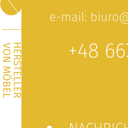
lp.obot@oruib
+48 66