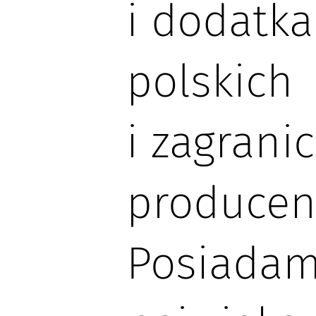
i dodatk
polskich
i zagrani
producen
Posiada