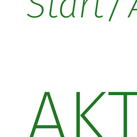
/
Start
AK