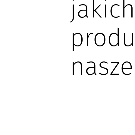
jakic
prod
nasze