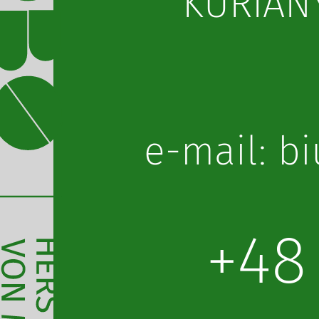
KURIANY
lp.obot@o
+48