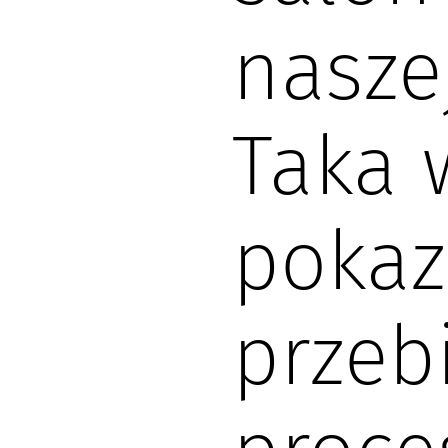
naszej
Taka 
pokaz
przeb