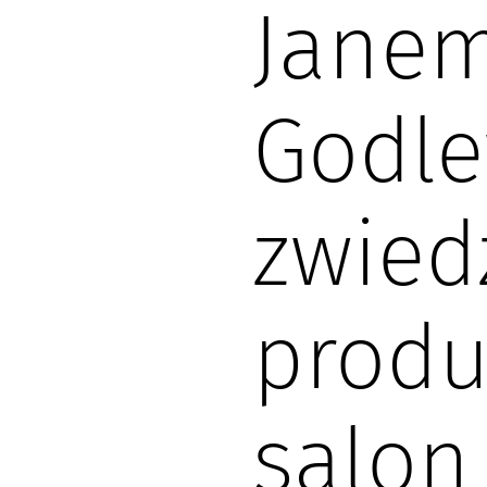
Jane
Godl
zwiedz
produ
salon