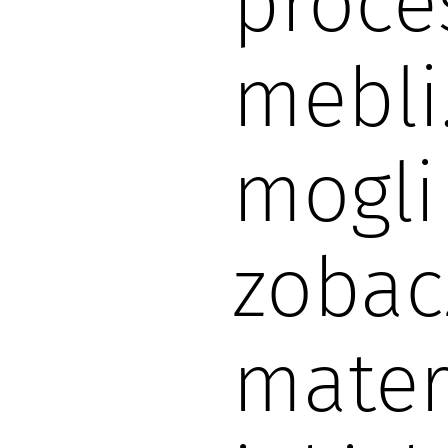
proce
mebli
mogli
zobac
materi