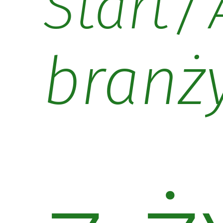
/
Start
branż