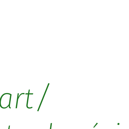
/
art