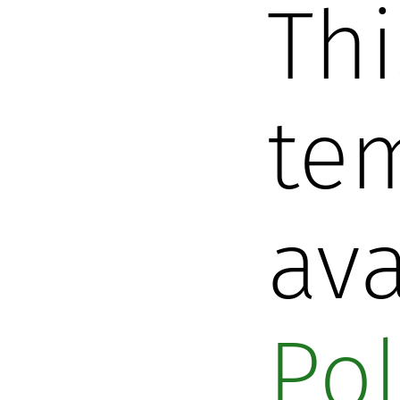
Thi
tem
ava
Pol