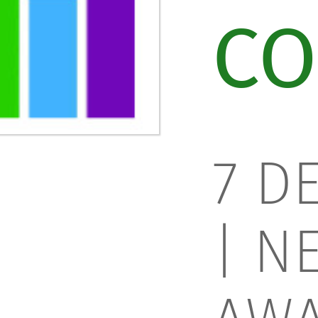
CO
7 D
|
N