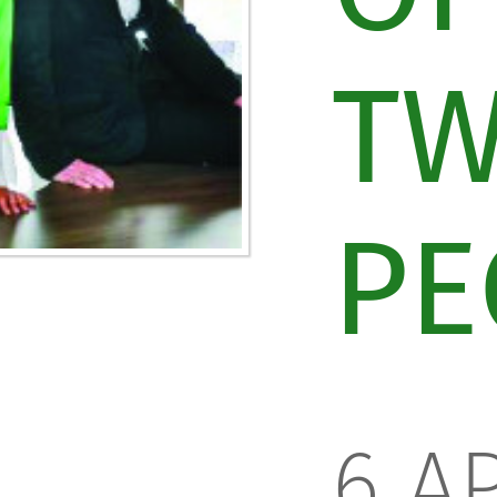
TW
PE
6 AP