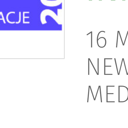
16 
NE
MED