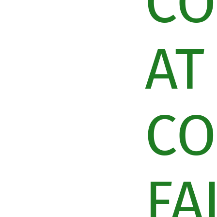
CO
AT
CO
FA