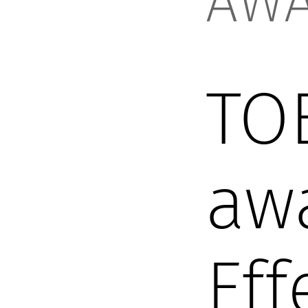
AW
TO
aw
Eff