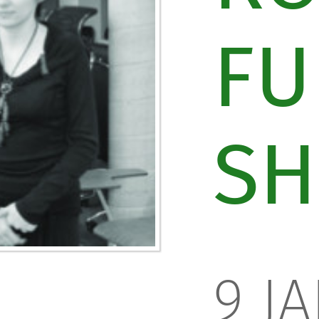
FU
S
9 J