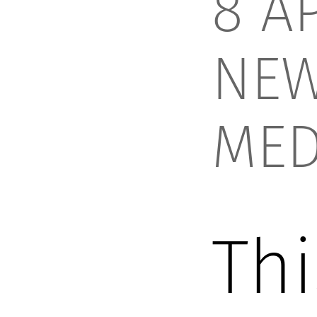
8 AP
NE
MED
Thi