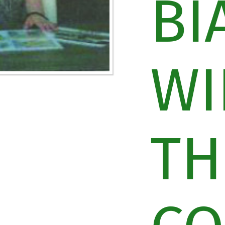
BI
WI
TH