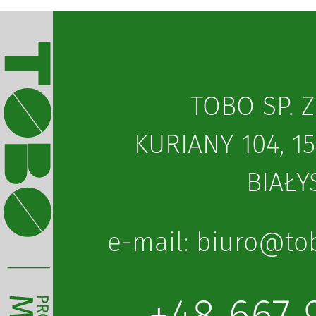
TOBO SP. Z
KURIANY 104, 1
BIAŁY
lp.obot@oruib :l
+48 667 