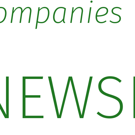
ompanies
NEWS