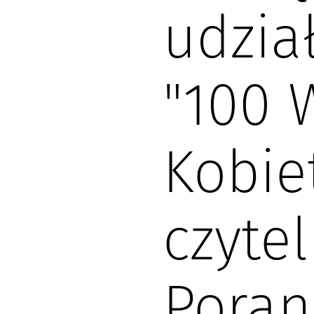
udzia
"100 
Kobie
czytel
Pora