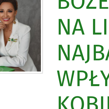
BOŻE
NA L
NAJB
WPŁ
KOBI