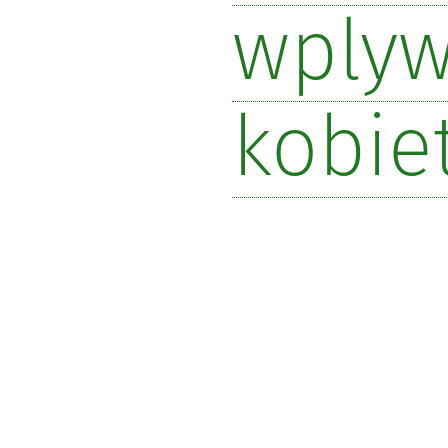
wply
kobie