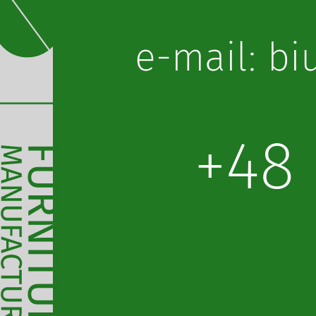
lp.obot@o
+48 