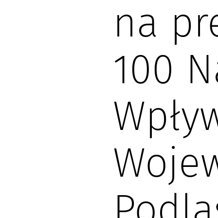
na pre
100 N
Wpływ
Woje
Podla