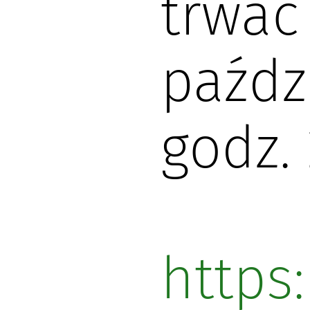
trwać
paźdz
godz. 
https