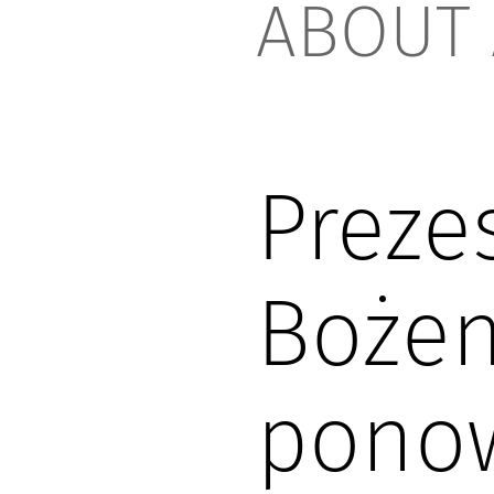
ABOUT 
Preze
Bożen
ponow