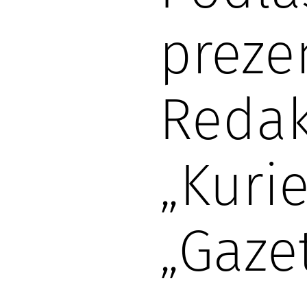
preze
Redak
„Kuri
„Gaze