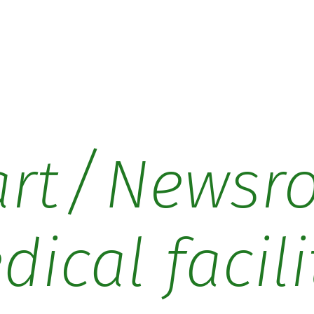
/
art
Newsr
dical facili