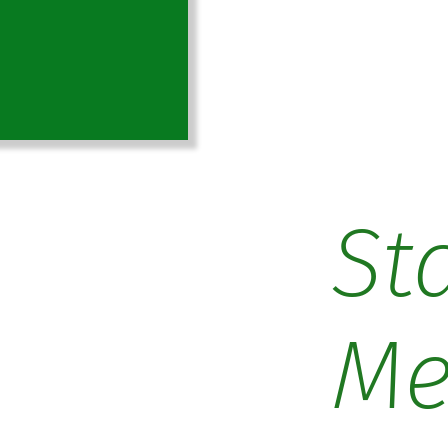
St
Me