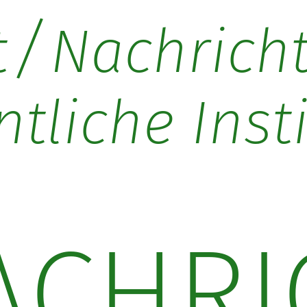
/
t
Nachrich
ntliche Inst
ACHRI