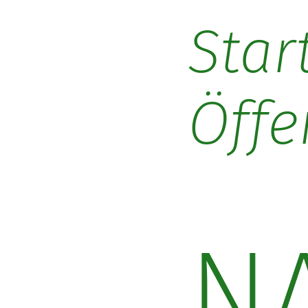
Star
Öffe
N