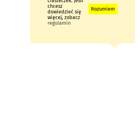
ciasteczek. Jeśli
chcesz
Rozumiem
dowiedzieć się
więcej, zobacz
regulamin
MMER DE
NDELSIND