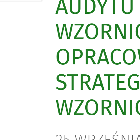
AUDYTU
WZORNIC
OPRACO
STRATEG
WZORNI
25 WRZEŚNIA