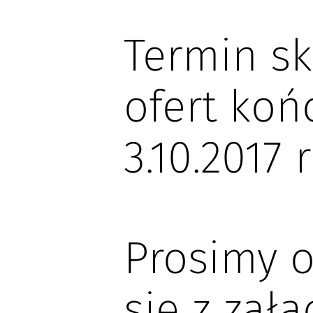
Termin sk
ofert koń
3.10.2017 r
Prosimy 
się z zał