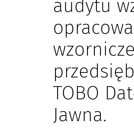
audytu wz
opracowan
wzornicze
przedsięb
TOBO Dat
Jawna.