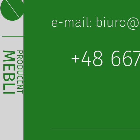
lp.obot@oruib 
+48 66