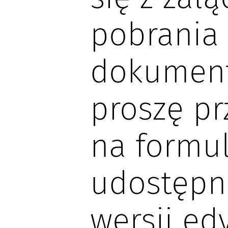
pobrania
dokument
proszę pr
na formul
udostępn
wersji ed