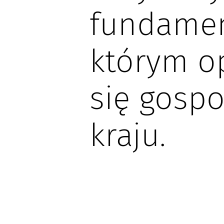
fundamen
którym o
się gosp
kraju.