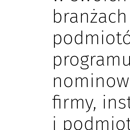
branżach
podmiotó
program
nominow
firmy, ins
i podmiot