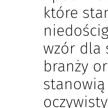
które st
niedości
wzór dla 
branży or
stanowią
oczywisty