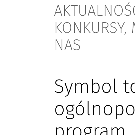
AKTUALNOŚC
KONKURSY,
NAS
Symbol t
ogólnopo
program,