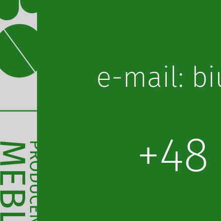
lp.obot@o
+48