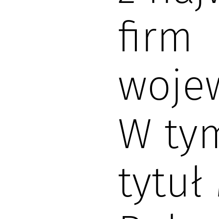
firm
woje
W ty
tytuł