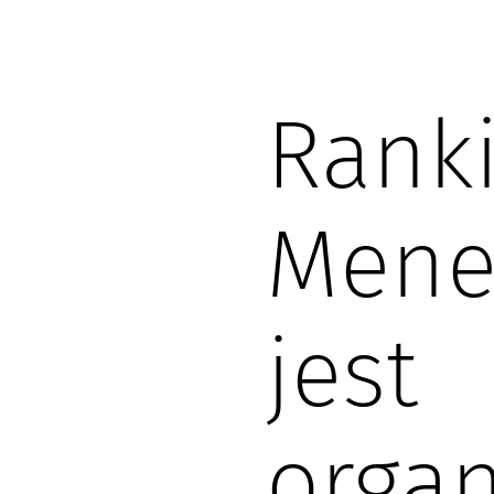
Rank
Mene
jest
orga