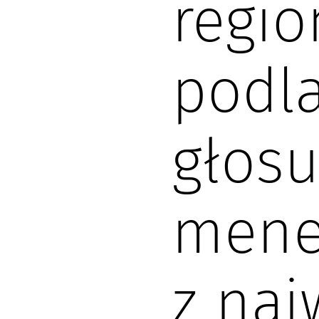
regi
podla
głosu
mene
z naj