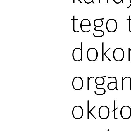
tego 
doko
organ
okoł