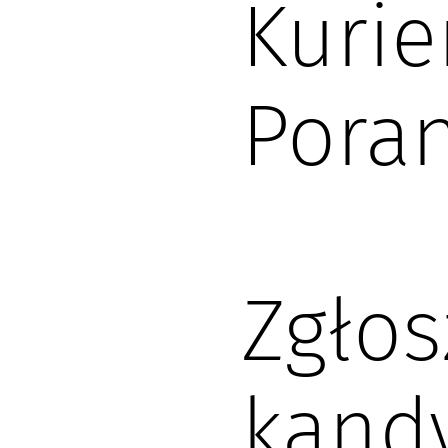
Kurie
Pora
Zgło
kand