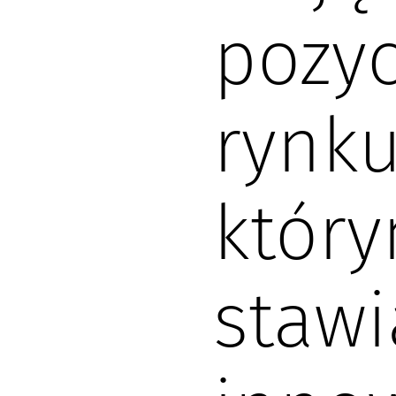
pozyc
rynku
który
stawi