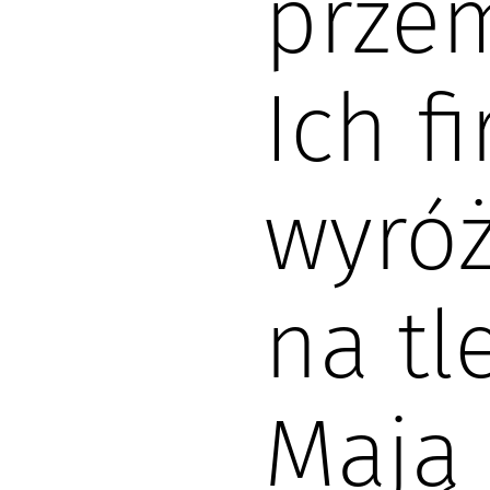
przem
Ich f
wyróż
na tl
Mają