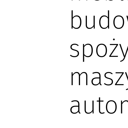
budo
spoży
masz
auto