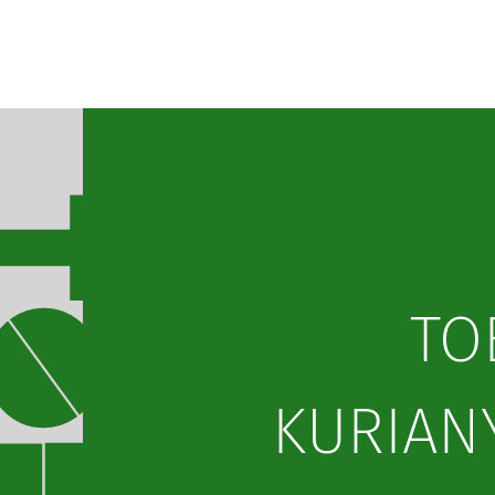
TO
KURIANY