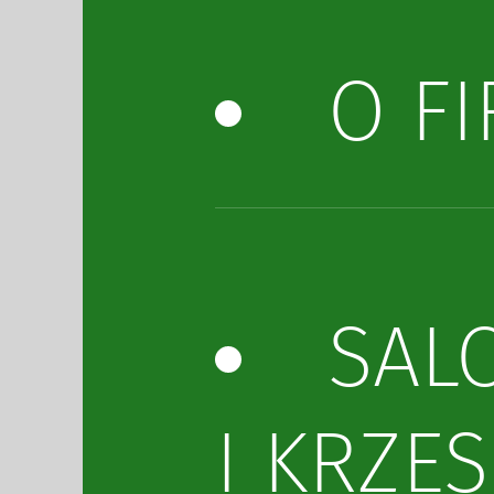
O FI
SAL
I KRZES