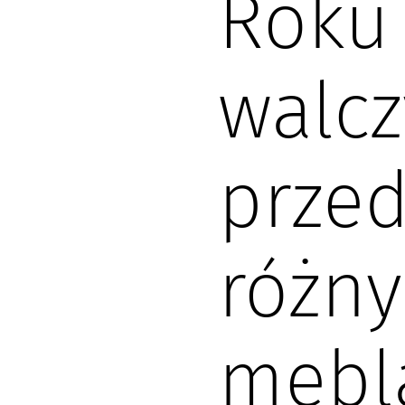
Roku 
walcz
przed
różny
mebla