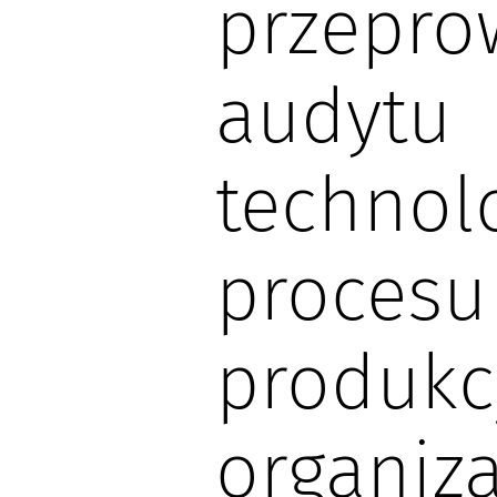
przepro
audytu
technol
procesu
produkcj
organiza