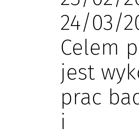
24/03/2
Celem p
jest wy
prac ba
i