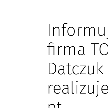
Informu
firma T
Datczuk 
realizuj
pt.