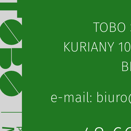
TOBO S
KURIANY 10
B
lp.obot@orui