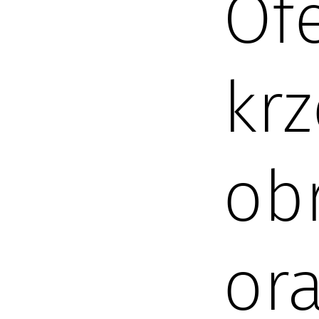
Of
krz
ob
or