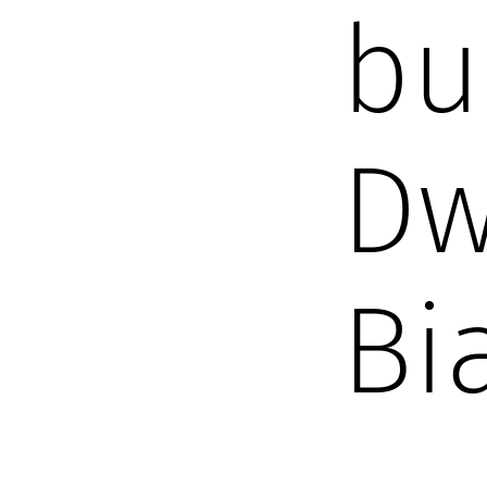
bu
Dw
Bi