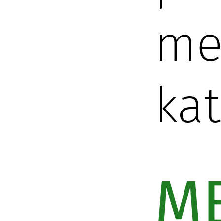
me
kat
M