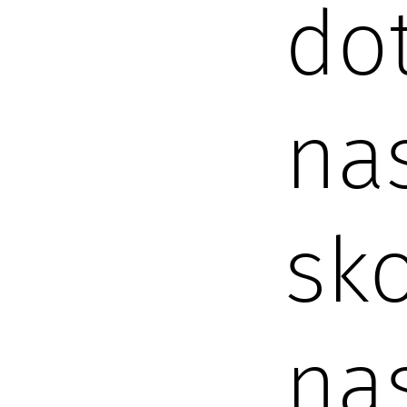
do
nas
sko
na