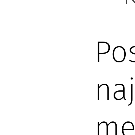
Po
na
meb