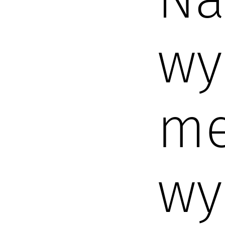
wy
me
wy