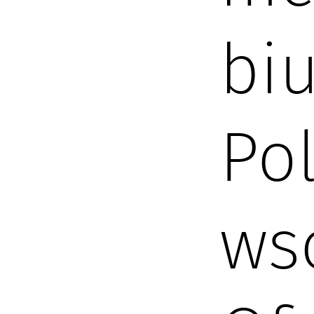
bi
Po
ws