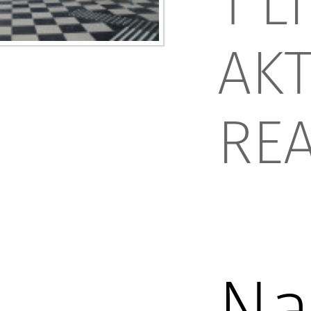
1 L
AK
REA
Na