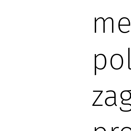
me
pol
za