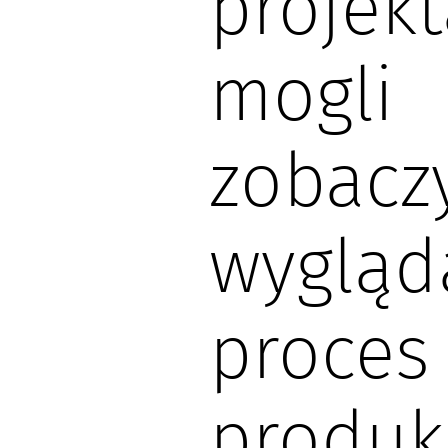
projekt
mogli
zobaczy
wygląd
proces
produk