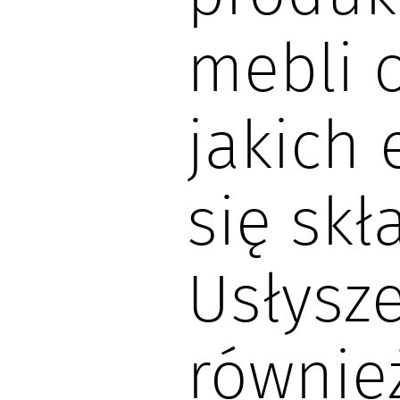
mebli o
jakich
się skł
Usłysze
równie