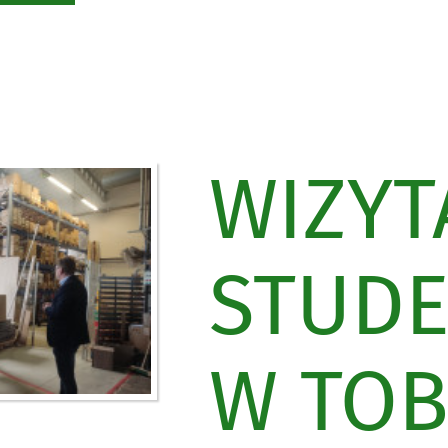
WIZYT
STUD
W TO