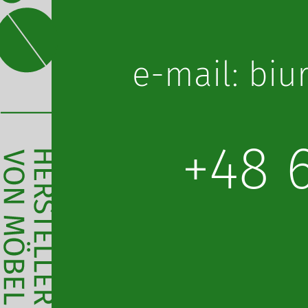
lp.obot@oru
+48 