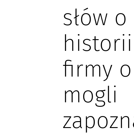
słów o
histori
firmy o
mogli
zapozn