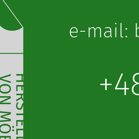
lp.obot
+4