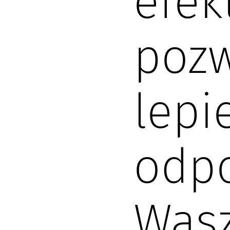
efek
poz
lepi
odp
Was