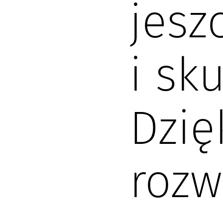
jesz
i sk
Dzię
rozw