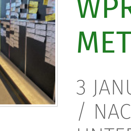
WP
MET
3 JAN
/
NAC