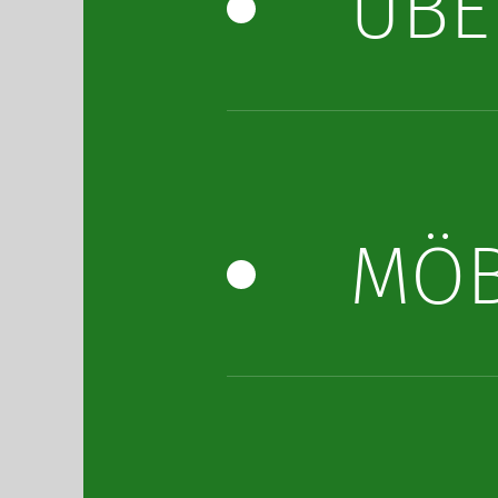
ÜBE
MÖB