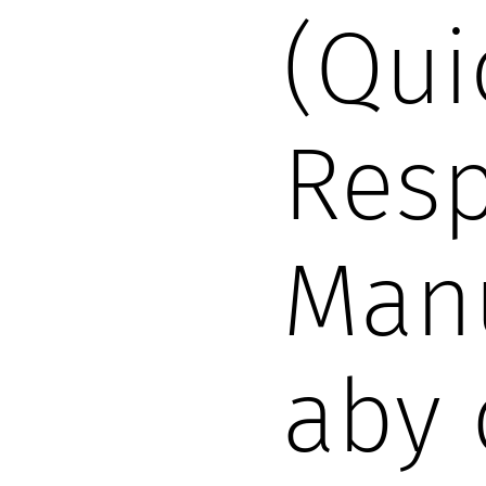
(Qui
Res
Manu
aby 