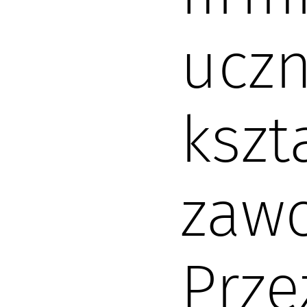
ucz
kszt
zawo
Prze