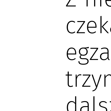
czek
egza
trzy
dals