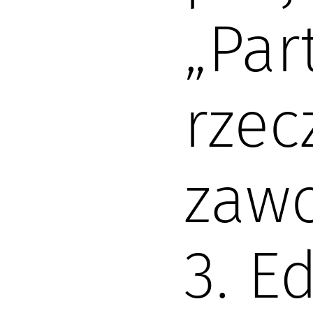
„Par
rzec
zaw
3. E