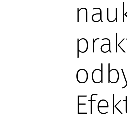
nauk
prak
odby
Efek