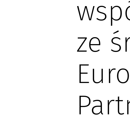
wsp
ze ś
Euro
Par