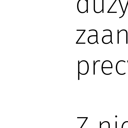
duż
zaan
precy
Z ni