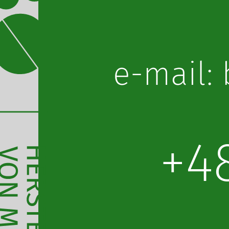
lp.obot
+4