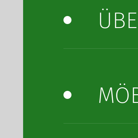
ÜBE
MÖB