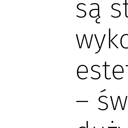
są s
wyko
este
– św