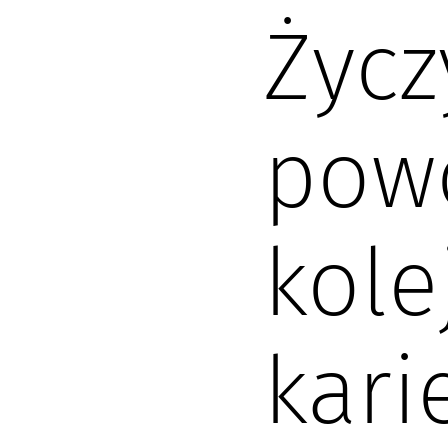
Życ
pow
kole
kari