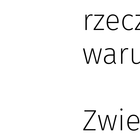
rzec
waru
Zwie