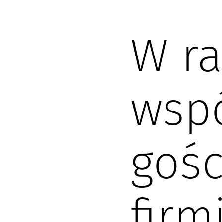
W r
wsp
gośc
firm