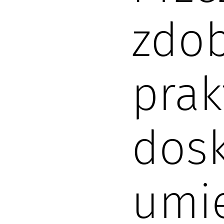
zdob
prak
dosk
umie