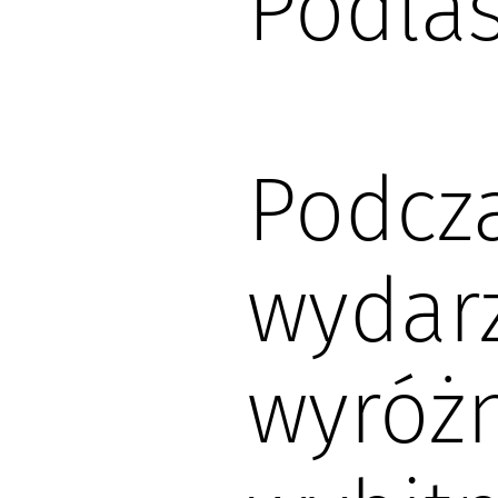
Podlas
Podcz
wydar
wyróż