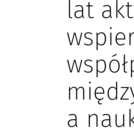
lat ak
wspie
współ
międz
a nau