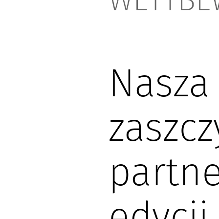
WETTBE
Nasza 
zaszcz
partne
edycji