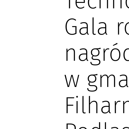
Techno
Gala r
nagród
w gma
Filhar