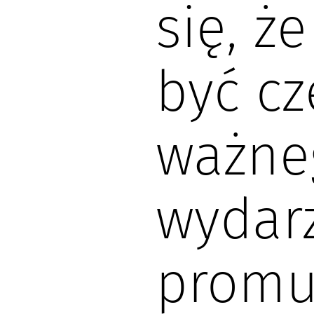
się, ż
być cz
ważne
wydarz
promu