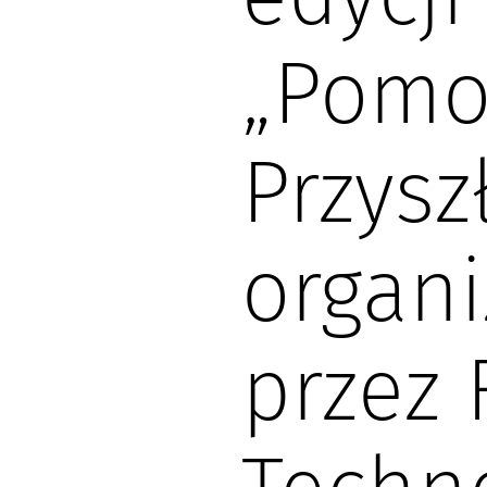
„Pomo
Przyszł
organ
przez 