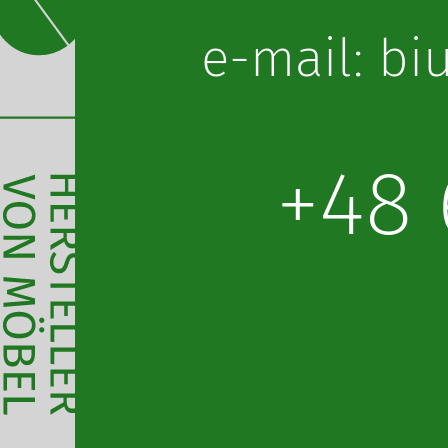
lp.obot@or
+48 