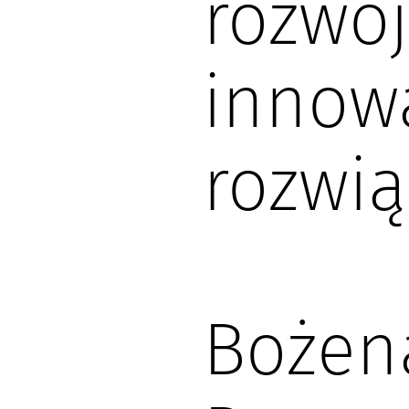
rozwo
innow
rozwią
Bożen