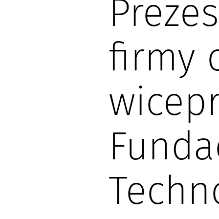
Prezes
firmy 
wicep
Fundac
Techno