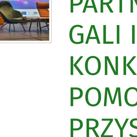
PART
GALI I
KONK
POMO
PRZY