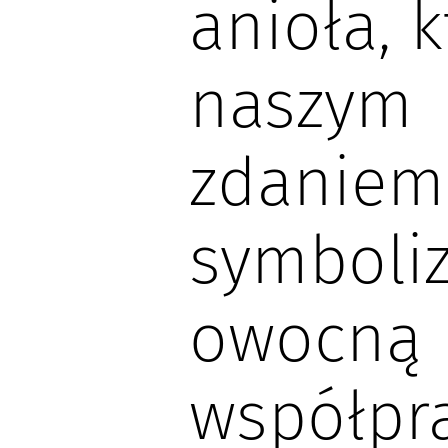
anioła, k
naszym
zdaniem
symboliz
owocną
współpra