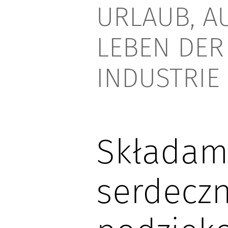
URLAUB,
A
LEBEN DER
INDUSTRIE
Składam
serdecz