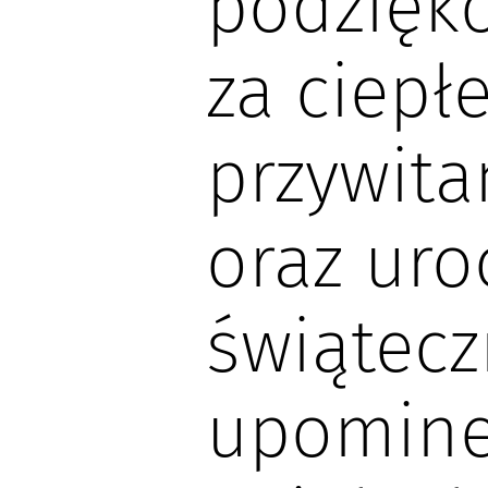
podzięk
za ciepł
przywita
oraz uro
świątecz
upomine