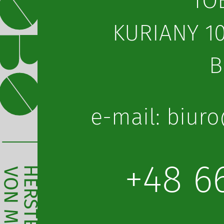
TO
KURIANY 10
B
lp.obot@orui
+48 6