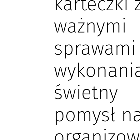
karteczki 
ważnymi
sprawami
wykonania
świetny
pomysł n
organizow