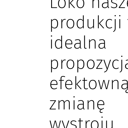
Loko nasz
produkcji 
idealna
propozycj
efektown
zmianę
wystroju.