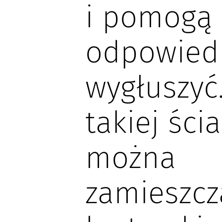
i pomogą 
odpowied
wygłuszyć
takiej ści
można
zamieszcz