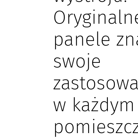
Oryginaln
panele zn
swoje
zastosowa
w każdym
pomieszc