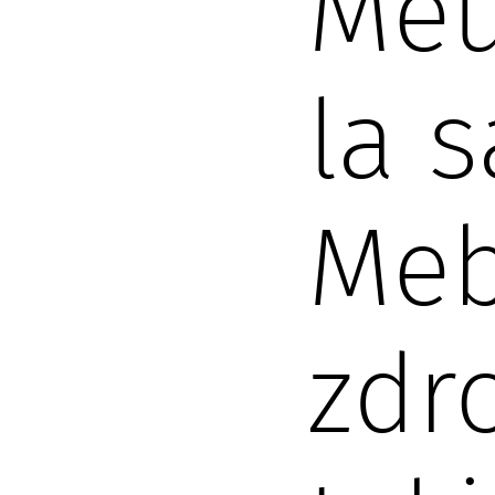
Meu
la 
Meb
zdr