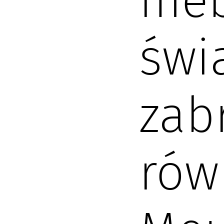
meb
świ
zab
rów