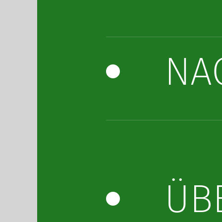
NA
ÜB