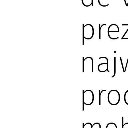
pre
naj
pro