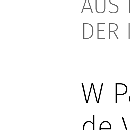
AUS 
DER 
W P
de 