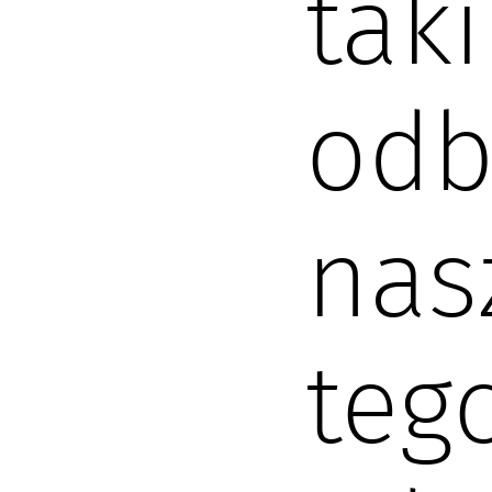
tak
odb
nas
teg