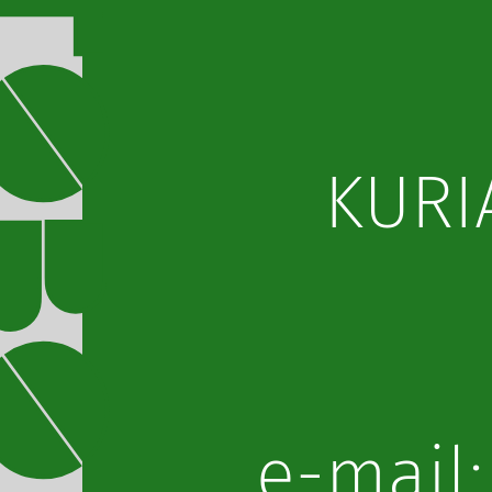
KURI
lp.obo