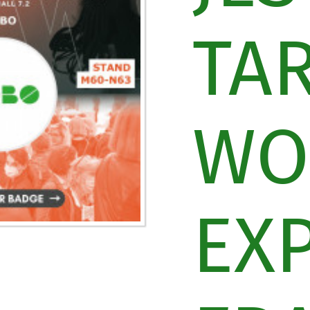
TA
WO
EX