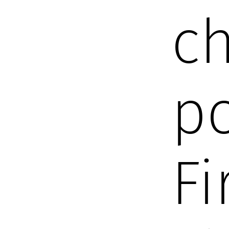
ch
po
F