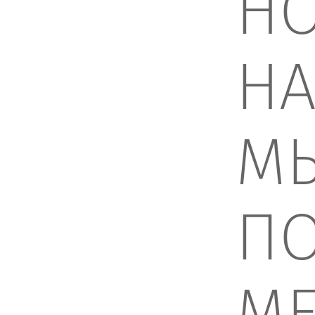
НО
НА
М
ПО
М