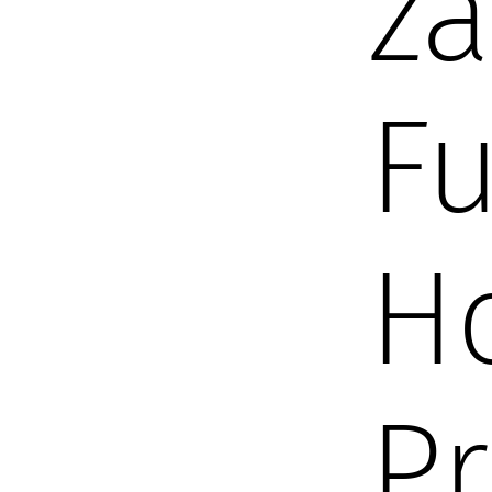
za
F
H
Pr