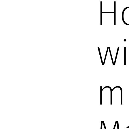
H
wi
m