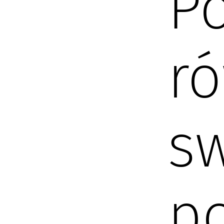
P
r
sw
p