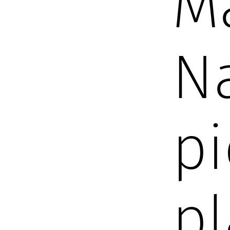
M
Na
pi
p