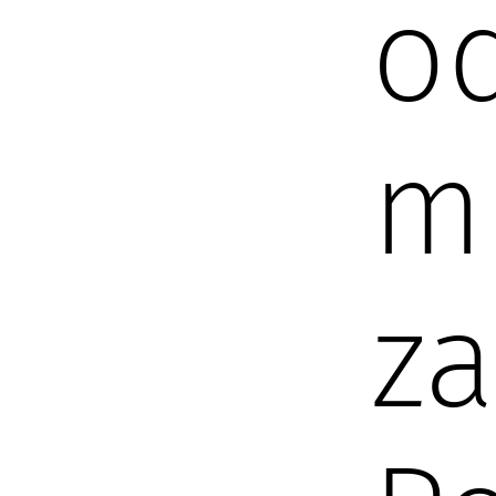
o
m
z