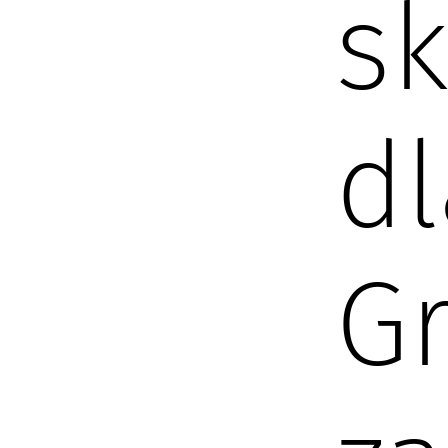
s
dl
G