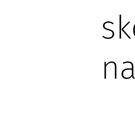
sk
na