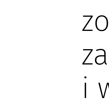
z
z
i