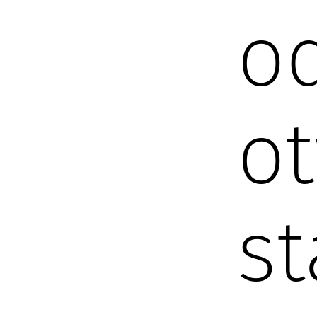
od
ot
s