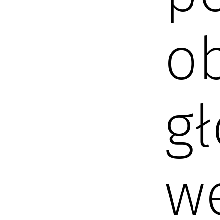
ob
g
w