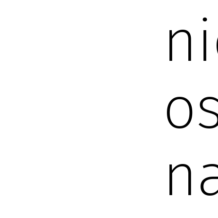
n
o
na