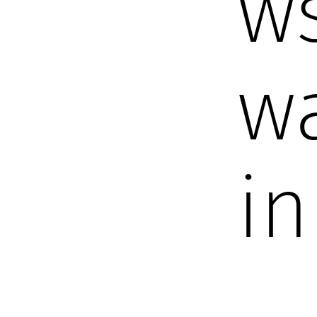
ws
w
in