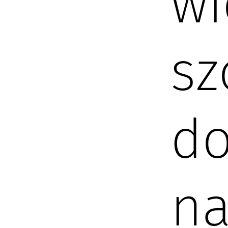
wi
sz
do
na