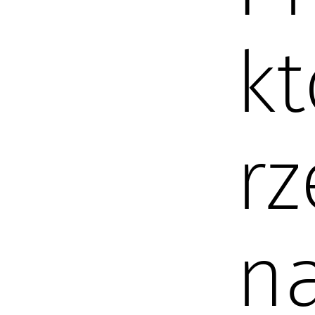
kt
rz
na