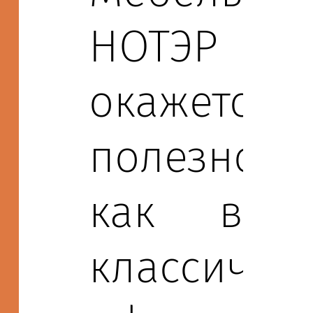
НОТЭР
окажется
полезной
как в
классичес