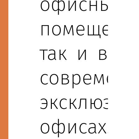
офисных
помещения
так и в
современ
эксклюзив
офисах.