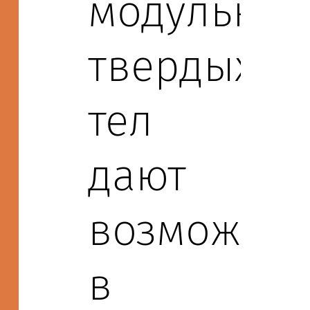
модульнос
твердых
тел
дают
возможнос
в