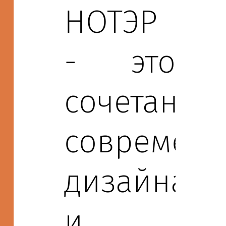
НОТЭР
- это
сочетание
современн
дизайна
и