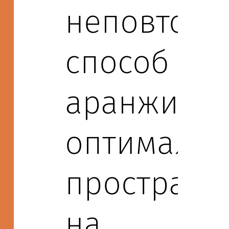
неповтор
способ
аранжиров
оптимальн
пространс
на