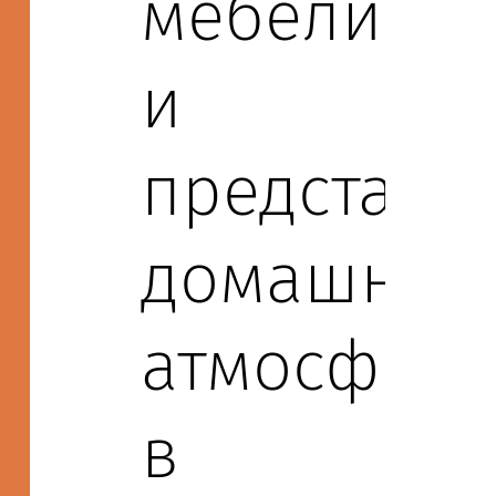
мебели
и
представл
домашню
атмосферу
в