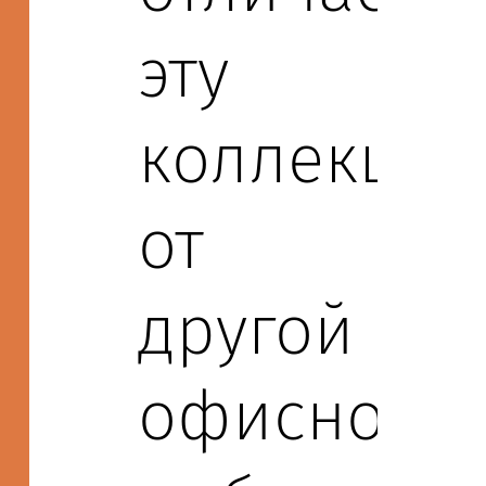
эту
коллекци
от
другой
офисной