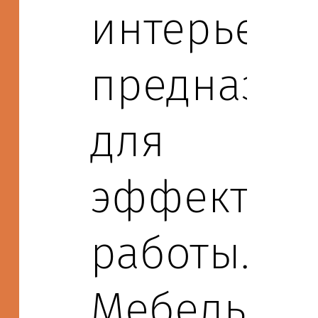
интерьерах
предназна
для
эффектив
работы.
Мебель