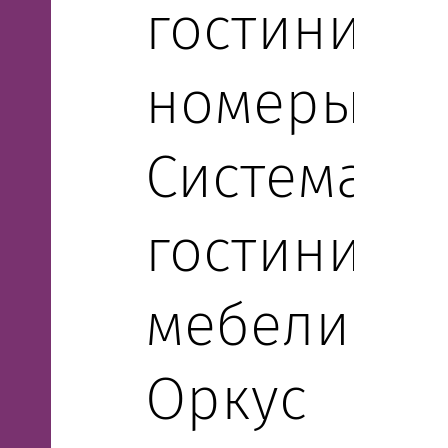
гостиничн
номеры.
Система
гостиничн
мебели
Оркус