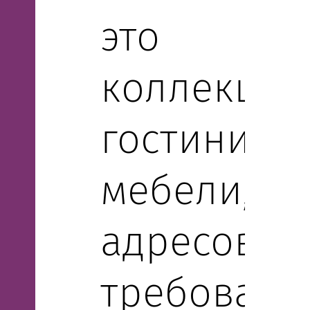
это
коллекция
гостиничн
мебели,
адресован
требовате