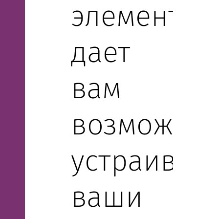
элементов
дает
вам
возможнос
устраивать
ваши