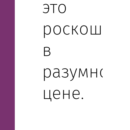
это
роскошь
в
разумной
цене.