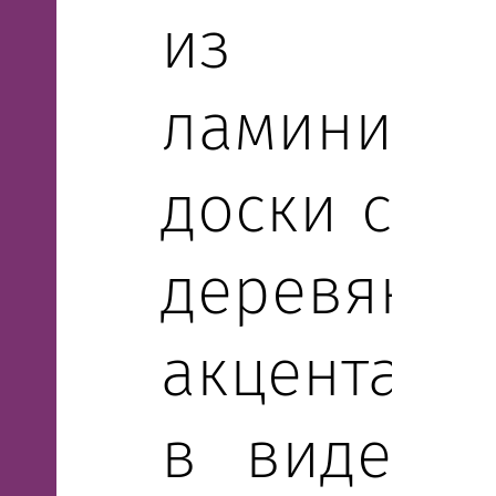
из
ламиниро
доски с
деревянн
акцентами
в виде