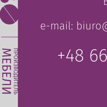
lp.obot@oruib
+48 66