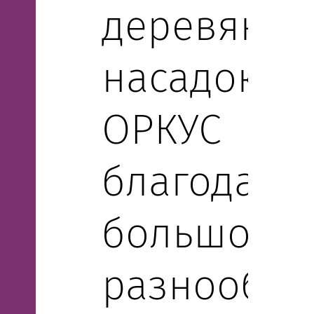
деревянны
насадок.
ОРКУС
благодаря
большому
разнообр