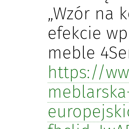
„Wzór na 
efekcie wp
meble 4Sen
https://ww
meblarska-
europejski