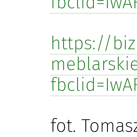
fbclid=Iw
https://bi
meblarskie
fbclid=Iw
fot. Tomas