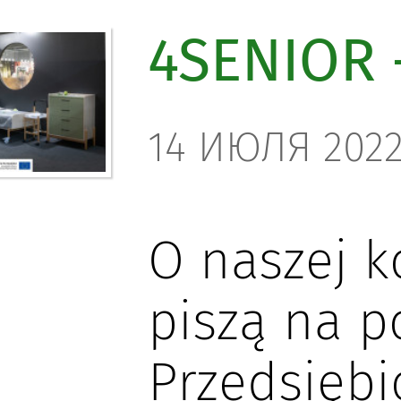
4SENIOR 
14 ИЮЛЯ 2022 
O naszej k
piszą na p
Przedsiębi