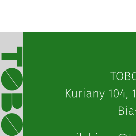
ТОBO
Kuriany 104, 
Bia